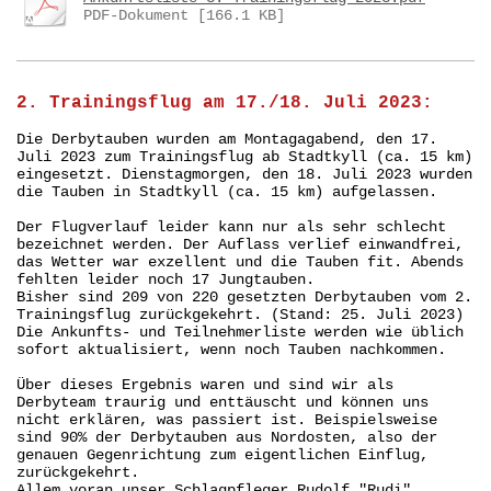
PDF-Dokument [166.1 KB]
2. Trainingsflug am 17./18. Juli 2023:
Die Derbytauben wurden am Montagagabend, den 17.
Juli 2023 zum Trainingsflug ab Stadtkyll (ca. 15 km)
eingesetzt. Dienstagmorgen, den 18. Juli 2023 wurden
die Tauben in Stadtkyll (ca. 15 km) aufgelassen.
Der Flugverlauf leider kann nur als sehr schlecht
bezeichnet werden.
Der Auflass verlief einwandfrei,
das Wetter war exzellent und die Tauben fit.
Abends
fehlten leider noch 17 Jungtauben.
Bisher sind 209 von 220 gesetzten Derbytauben vom 2.
Trainingsflug zurückgekehrt. (Stand: 25. Juli 2023)
Die Ankunfts- und Teilnehmerliste werden wie üblich
sofort aktualisiert, wenn noch Tauben nachkommen.
Über dieses Ergebnis waren und sind wir als
Derbyteam traurig und enttäuscht und können uns
nicht erklären, was passiert ist. Beispielsweise
sind 90% der Derbytauben aus Nordosten, also der
genauen Gegenrichtung zum eigentlichen Einflug,
zurückgekehrt.
Allem voran unser Schlagpfleger Rudolf "Rudi"