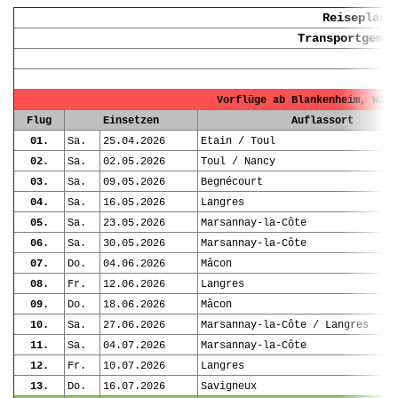
Reiseplan 
Transportgemei
Vorflüge ab Blankenheim, Waxw
Flug
Einsetzen
Auflassort
01.
Sa.
25.04.2026
Etain / Toul
02.
Sa.
02.05.2026
Toul / Nancy
03.
Sa.
09.05.2026
Begnécourt
04.
Sa.
16.05.2026
Langres
05.
Sa.
23.05.2026
Marsannay-la-Côte
06.
Sa.
30.05.2026
Marsannay-la-Côte
07.
Do.
04.06.2026
Mâcon
08.
Fr.
12.06.2026
Langres
09.
Do.
18.06.2026
Mâcon
10.
Sa.
27.06.2026
Marsannay-la-Côte / Langres
11.
Sa.
04.07.2026
Marsannay-la-Côte
12.
Fr.
10.07.2026
Langres
13.
Do.
16.07.2026
Savigneux