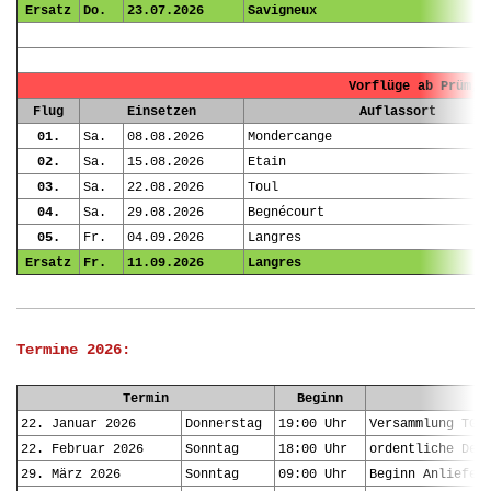
Ersatz
Do.
23.07.2026
Savigneux
Vorflüge ab Prüm, 
Flug
Einsetzen
Auflassort
01.
Sa.
08.08.2026
Mondercange
02.
Sa.
15.08.2026
Etain
03.
Sa.
22.08.2026
Toul
04.
Sa.
29.08.2026
Begnécourt
05.
Fr.
04.09.2026
Langres
Ersatz
Fr.
11.09.2026
Langres
Termine 2026:
Termin
Beginn
22. Januar 2026
Donnerstag
19:00 Uhr
Versammlung TG 
22. Februar 2026
Sonntag
18:00 Uhr
ordentliche
Del
29. März 2026
Sonntag
09:00 Uhr
Beginn Anliefer